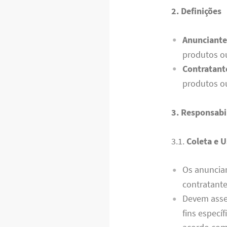
2. Definições
Anunciante
produtos ou
Contratant
produtos ou
3. Responsabi
3.1.
Coleta e 
Os anuncian
contratante
Devem asseg
fins especí