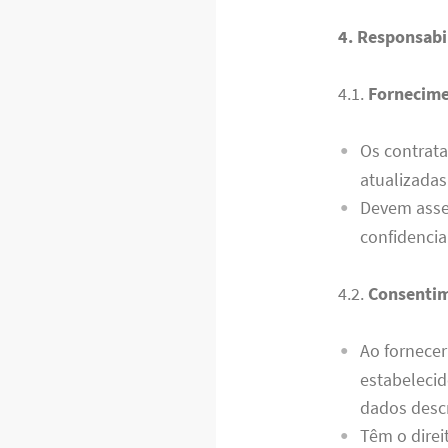
4. Responsabi
4.1.
Fornecime
Os contrata
atualizadas
Devem asse
confidencia
4.2.
Consentim
Ao fornece
estabelecid
dados descr
Têm o direi