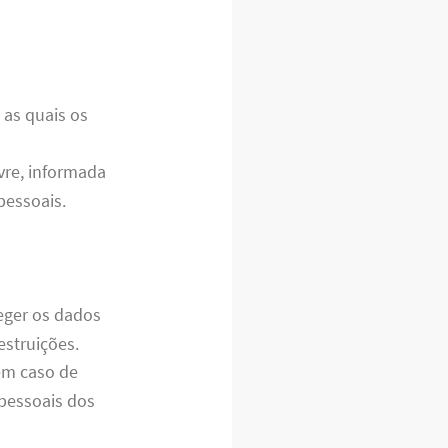
 as quais os
vre, informada
pessoais.
eger os dados
estruições.
em caso de
pessoais dos