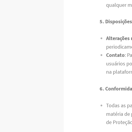
qualquer m
5. Disposições
Alterações 
periodicame
Contato
: P
usuários po
na platafor
6. Conformida
Todas as pa
matéria de 
de Proteção