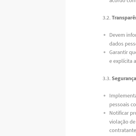
acordo com 
3.2.
Transparê
Devem infor
dados pess
Garantir qu
e explícita
3.3.
Segurança
Implementa
pessoais co
Notificar p
violação d
contratante