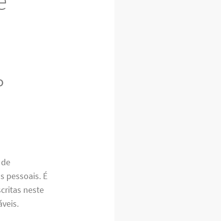
e
o
 de
s pessoais. É
critas neste
veis.