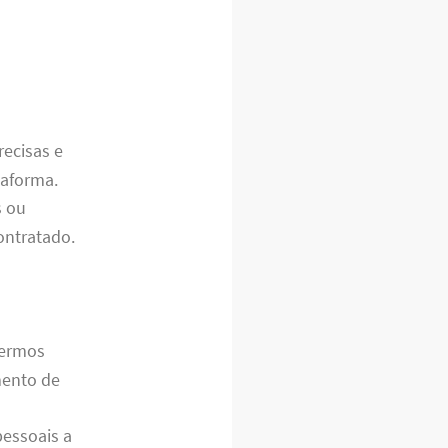
recisas e
taforma.
s ou
ontratado.
termos
mento de
pessoais a