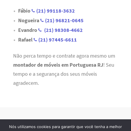
Fábio
(21) 99118-3632
Nogueira
(21) 96821-0645
Evandro
(21) 98308-4662
Rafael
(21) 97445-6611
Não perca tempo e contrate agora mesmo um
montador de móveis em Portuguesa RJ
! Seu
tempo e a segurança dos seus móveis
agradecem.
Nós utilizamos cookies para garantir que você tenha a melhor
Refrigeração RJ
· 2026 © Todos os direitos reservados