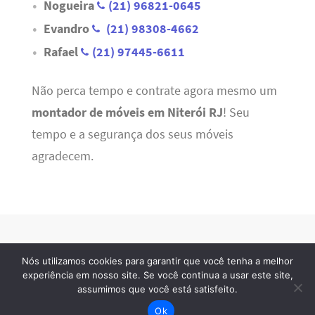
Nogueira
(21) 96821-0645
Evandro
(21) 98308-4662
Rafael
(21) 97445-6611
Não perca tempo e contrate agora mesmo um
montador de móveis em Niterói RJ
! Seu
tempo e a segurança dos seus móveis
agradecem.
Nós utilizamos cookies para garantir que você tenha a melhor
Refrigeração RJ
· 2026 © Todos os direitos reservados
experiência em nosso site. Se você continua a usar este site,
assumimos que você está satisfeito.
Ok