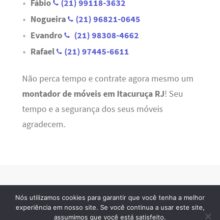
Fábio
(21) 99118-3632
Nogueira
(21) 96821-0645
Evandro
(21) 98308-4662
Rafael
(21) 97445-6611
Não perca tempo e contrate agora mesmo um
montador de móveis em Itacuruça RJ
! Seu
tempo e a segurança dos seus móveis
agradecem.
Nós utilizamos cookies para garantir que você tenha a melhor
Refrigeração RJ
· 2026 © Todos os direitos reservados
experiência em nosso site. Se você continua a usar este site,
assumimos que você está satisfeito.