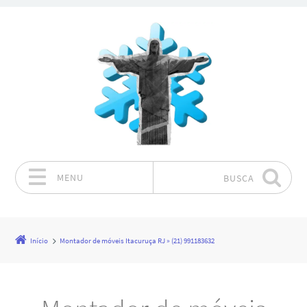
MENU
BUSCA
Pular para o conteúdo
Início
Montador de móveis Itacuruça RJ » (21) 991183632