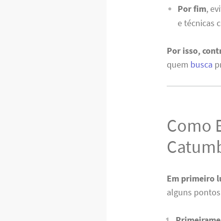
Por fim
, e
e técnicas c
Por isso, con
quem
busca
pr
Como E
Catumb
Em primeiro l
alguns pontos
Primeirame