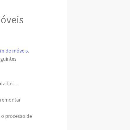
óveis
m de móveis
.
eguintes
tados –
 remontar
a o processo de