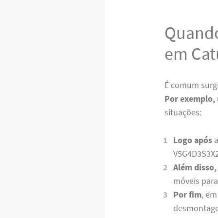
Quando
em Cat
É comum surgi
Por exemplo,
situações:
Logo após
a
V5G4D3S3X
Além disso,
móveis para
Por fim
, em
desmontage