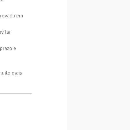
mprovada em
vitar
 prazo e
muito mais