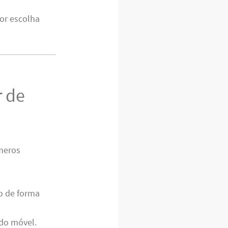
or escolha
r de
meros
ho de forma
 do móvel.