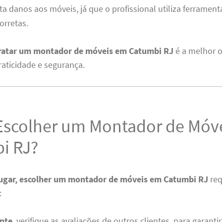
vita danos aos móveis, já que o profissional utiliza ferrame
orretas.
tratar um montador de móveis em Catumbi RJ
é a melhor 
aticidade e segurança.
scolher um Montador de Móv
i RJ?
ugar, escolher um montador de móveis em Catumbi RJ
req
:
nte
, verifique as avaliações de outros clientes, para garantir