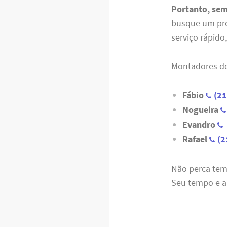
Portanto, se
busque um prof
serviço rápid
Montadores de
Fábio
(2
Nogueira
Evandro
Rafael
(2
Não perca te
Seu tempo e a