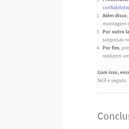
confiabilida
Além disso
,
montagem de
Por outro l
surpresas n
Por fim
, pr
realizem um
Com isso, en
fácil e seguro.
Conclu