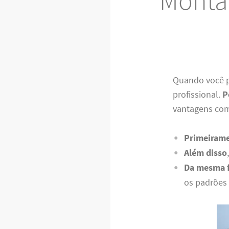
Monta
Quando você p
profissional.
P
vantagens co
Primeiram
Além disso
Da mesma 
os padrões 