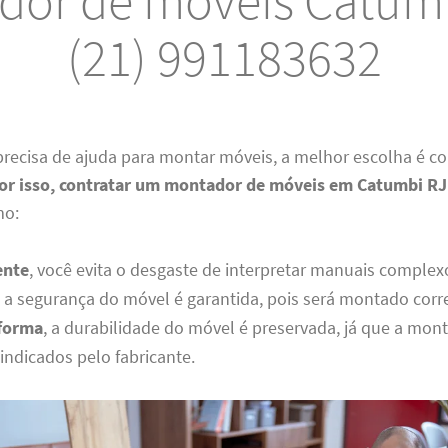
dor de móveis Catumb
(21) 991183632
recisa de ajuda para montar móveis, a melhor escolha é c
or isso, contratar um montador de móveis em Catumbi RJ
mo:
ente
, você evita o desgaste de interpretar manuais complex
, a segurança do móvel é garantida, pois será montado cor
forma
, a durabilidade do móvel é preservada, já que a mo
indicados pelo fabricante.