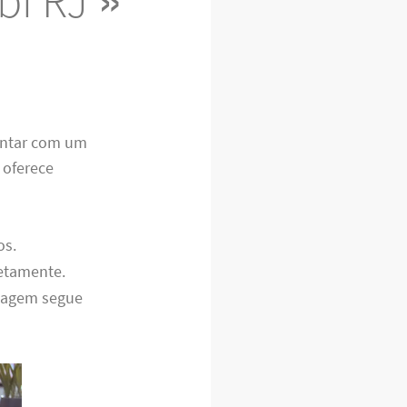
i RJ »
ontar com um
oferece
os.
retamente.
ntagem segue