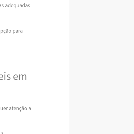
ntas adequadas
opção para
eis em
uer atenção a
 a