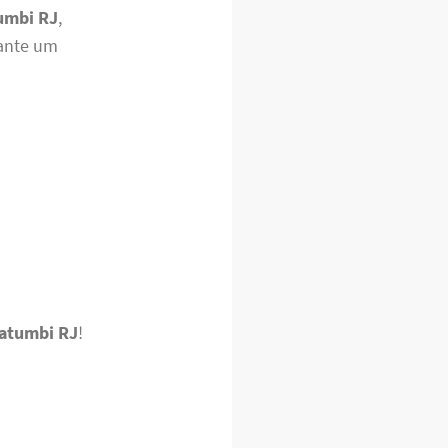
umbi RJ
,
rante um
atumbi RJ
!