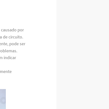
r causado por
 de circuito.
nte, pode ser
roblemas.
m indicar
temente