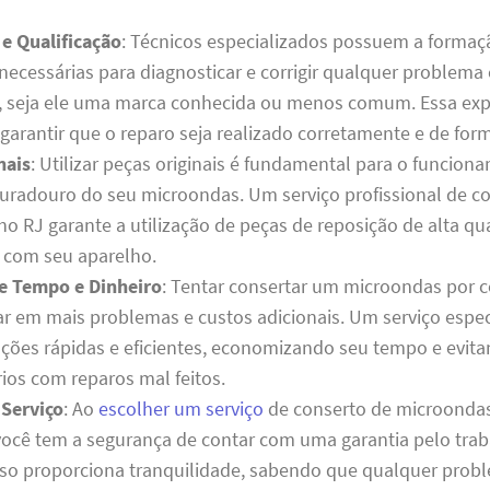
 e Qualificação
: Técnicos especializados possuem a formaç
 necessárias para diagnosticar e corrigir qualquer problem
 seja ele uma marca conhecida ou menos comum. Essa expe
 garantir que o reparo seja realizado corretamente e de for
nais
: Utilizar peças originais é fundamental para o funcion
 duradouro do seu microondas. Um serviço profissional de 
o RJ garante a utilização de peças de reposição de alta qu
 com seu aparelho.
e Tempo e Dinheiro
: Tentar consertar um microondas por c
ar em mais problemas e custos adicionais. Um serviço espec
uções rápidas e eficientes, economizando seu tempo e evit
ios com reparos mal feitos.
 Serviço
: Ao
escolher um serviço
de conserto de microond
você tem a segurança de contar com uma garantia pelo tra
Isso proporciona tranquilidade, sabendo que qualquer prob