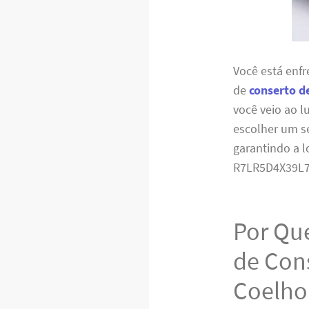
Você está enf
de
conserto d
você veio ao l
escolher um se
garantindo a 
R7LR5D4X39L7
Por Que
de Con
Coelho