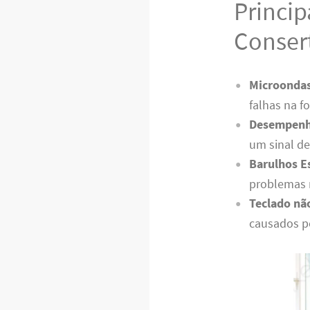
Princi
Conser
Microondas
falhas na f
Desempenh
um sinal de
Barulhos E
problemas n
Teclado nã
causados po