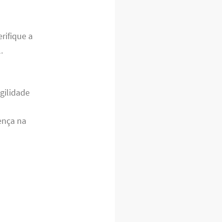
erifique a
.
gilidade
rença na