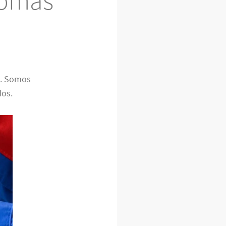
Tomás
J
. Somos
dos.