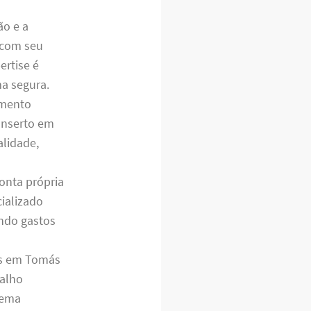
ão e a
a com seu
rtise é
ma segura.
amento
conserto em
alidade,
onta própria
ializado
ando gastos
as em Tomás
balho
lema