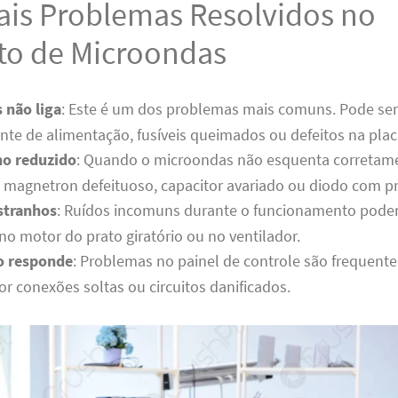
pais Problemas Resolvidos no
to de Microondas
 não liga
: Este é um dos problemas mais comuns. Pode se
onte de alimentação, fusíveis queimados ou defeitos na placa
o reduzido
: Quando o microondas não esquenta corretame
 magnetron defeituoso, capacitor avariado ou diodo com p
stranhos
: Ruídos incomuns durante o funcionamento pode
o motor do prato giratório ou no ventilador.
o responde
: Problemas no painel de controle são frequen
r conexões soltas ou circuitos danificados.