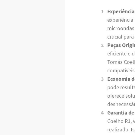
Experiência
experiência
microondas,
crucial para
Peças Origi
eficiente e
Tomás Coelh
compatíveis
Economia d
pode result
oferece sol
desnecessár
Garantia de
Coelho RJ, 
realizado. 