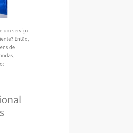
e um serviço
ciente? Então,
gens de
oondas,
o:
ional
s