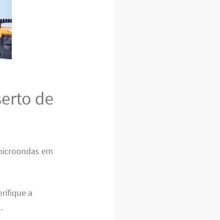
erto de
microondas em
erifique a
.