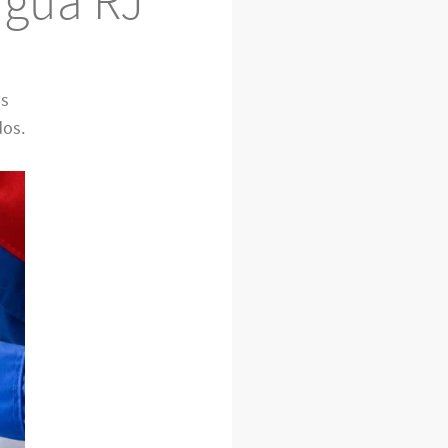
nguá RJ
os
dos.