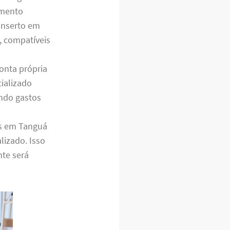
amento
conserto em
, compatíveis
onta própria
ializado
ando gastos
s em Tanguá
lizado. Isso
te será