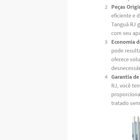
Peças Origi
eficiente e
Tanguá RJ g
com seu apa
Economia d
pode result
oferece sol
desnecessár
Garantia de
RJ, você te
proporciona
tratado sem