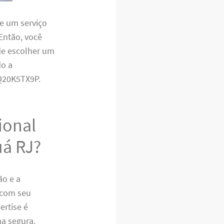
e um serviço
 Então, você
 de escolher um
do a
Q20K5TX9P.
ional
uá RJ?
ão e a
a com seu
rtise é
ma segura.