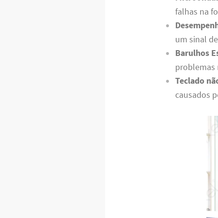
falhas na f
Desempenh
um sinal de
Barulhos E
problemas n
Teclado nã
causados po