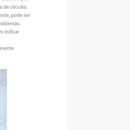
 de circuito.
nte, pode ser
roblemas.
m indicar
temente