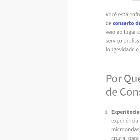
Você está enf
de
conserto d
veio ao lugar 
serviço profis
longevidade e
Por Que
de Con
Experiência
experiência
microondas,
crucial para