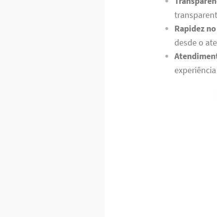
Transparên
transparen
Rapidez no
desde o ate
Atendiment
experiência