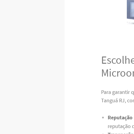
Escolh
Microo
Para garantir 
Tanguá RJ, con
Reputação 
reputação d