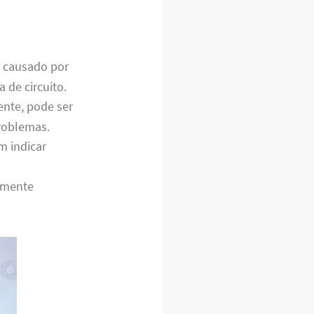
r causado por
 de circuito.
nte, pode ser
roblemas.
m indicar
temente