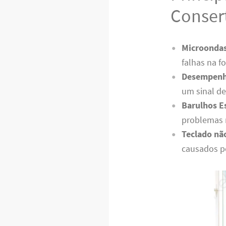
Conser
Microondas
falhas na f
Desempenh
um sinal de
Barulhos E
problemas n
Teclado nã
causados po