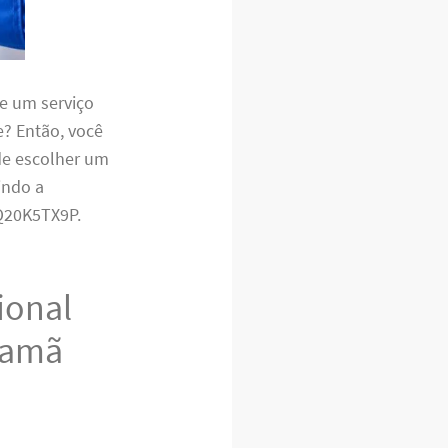
e um serviço
e? Então, você
 de escolher um
indo a
Q20K5TX9P.
ional
samã