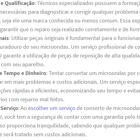
 e Qualificação
: Técnicos especializados possuem a formaç
 necessárias para diagnosticar e corrigir qualquer problem
 seja ele uma marca conhecida ou menos comum. Essa expe
 garantir que o reparo seja realizado corretamente e de for
nais
: Utilizar peças originais é fundamental para o funcion
 duradouro do seu microondas. Um serviço profissional de 
 garante a utilização de peças de reposição de alta qualida
 com seu aparelho.
e Tempo e Dinheiro
: Tentar consertar um microondas por c
ar em mais problemas e custos adicionais. Um serviço espec
uções rápidas e eficientes, economizando seu tempo e evit
ios com reparos mal feitos.
 Serviço
: Ao
escolher um serviço
de conserto de microonda
, você tem a segurança de contar com uma garantia pelo t
Isso proporciona tranquilidade, sabendo que qualquer prob
 será tratado sem custos adicionais.