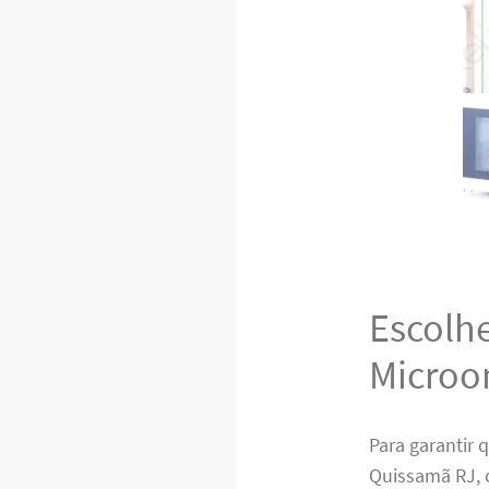
Escolh
Microo
Para garantir 
Quissamã RJ, c