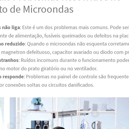
to de Microondas
 não liga
: Este é um dos problemas mais comuns. Pode se
onte de alimentação, fusíveis queimados ou defeitos na placa
o reduzido
: Quando o microondas não esquenta corretame
 magnetron defeituoso, capacitor avariado ou diodo com p
stranhos
: Ruídos incomuns durante o funcionamento pode
o motor do prato giratório ou no ventilador.
o responde
: Problemas no painel de controle são frequen
r conexões soltas ou circuitos danificados.