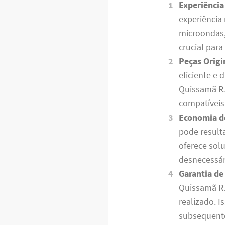
Experiência
experiência
microondas,
crucial para
Peças Origi
eficiente e
Quissamã RJ
compatíveis
Economia d
pode result
oferece sol
desnecessár
Garantia de
Quissamã RJ
realizado. 
subsequente