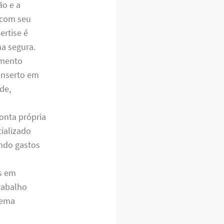
ão e a
a com seu
rtise é
ma segura.
amento
conserto em
de,
onta própria
ializado
ando gastos
s em
rabalho
lema