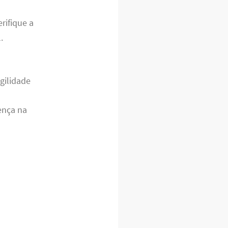
erifique a
.
gilidade
rença na