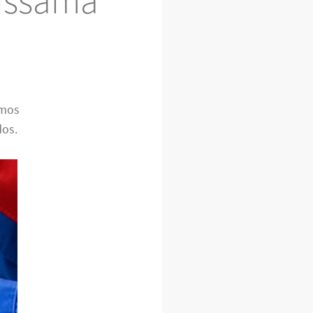
issamã
omos
dos.