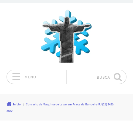
MENU
BUSCA
Pular para o conteúdo
Início
Conserto de Máquina de Lavar em Praça da Bandeira RJ (21) 3421-
5832