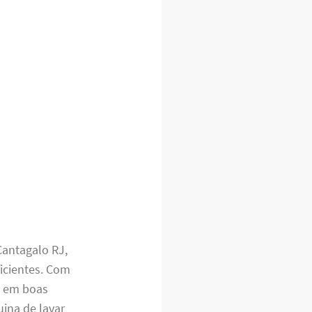
Cantagalo RJ,
ficientes. Com
rá em boas
ina de lavar