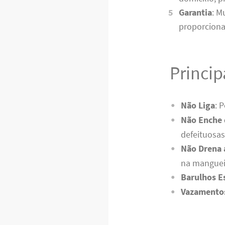
Garantia
: M
proporciona
Princi
Não Liga
: 
Não Enche 
defeituosas
Não Drena 
na manguei
Barulhos E
Vazamento