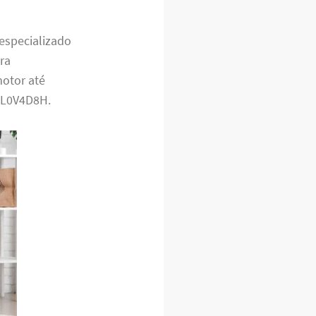
especializado
ra
motor até
9L0V4D8H.