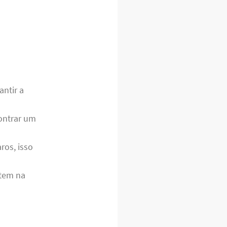
antir a
contrar um
ros, isso
stem na