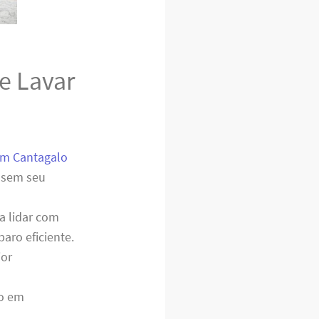
e Lavar
em Cantagalo
 sem seu
ra lidar com
aro eficiente.
ior
to em