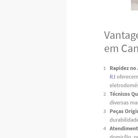
Vantag
em Can
Rapidez no
RJ
oferecem
eletrodomés
Técnicos Qu
diversas ma
Peças Origi
durabilidad
Atendiment
domicílio, 