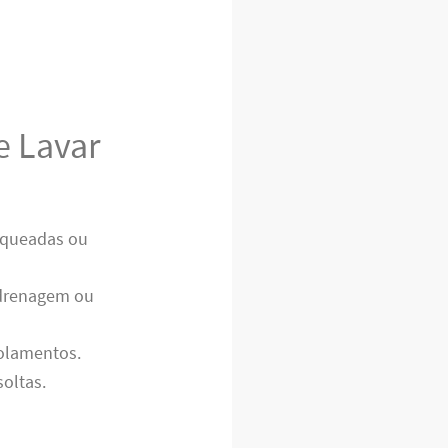
e Lavar
loqueadas ou
 drenagem ou
rolamentos.
oltas.