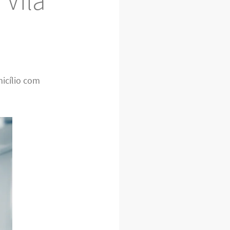
 Vila
icílio com