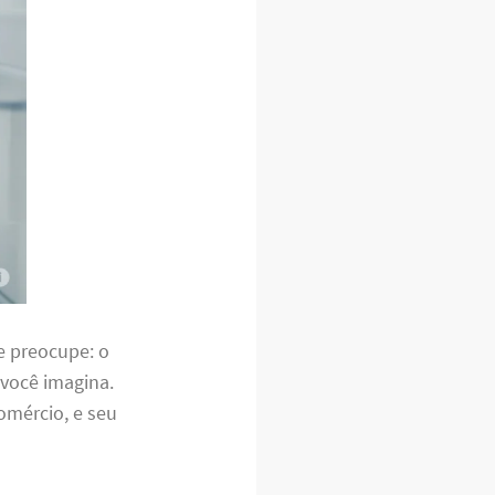
e preocupe: o
 você imagina.
omércio, e seu