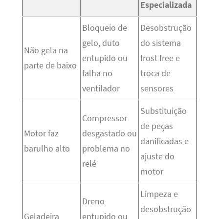
Especializada
Bloqueio de
Desobstrução
gelo, duto
do sistema
Não gela na
entupido ou
frost free e
parte de baixo
falha no
troca de
ventilador
sensores
Substituição
Compressor
de peças
Motor faz
desgastado ou
danificadas e
barulho alto
problema no
ajuste do
relé
motor
Limpeza e
Dreno
desobstrução
Geladeira
entupido ou