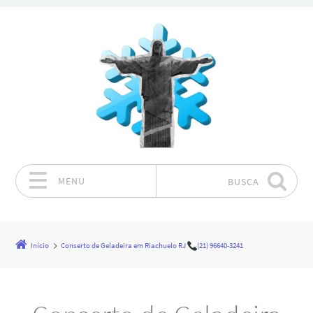
MENU
BUSCA
Pular para o conteúdo
Início
Conserto de Geladeira em Riachuelo RJ
(21) 96640-3241