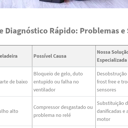
e Diagnóstico Rápido: Problemas e
Nossa Soluçã
eladeira
Possível Causa
Especializada
Bloqueio de gelo, duto
Desobstrução 
arte de baixo
entupido ou falha no
frost free e tr
ventilador
sensores
Substituição 
Compressor desgastado ou
ulho alto
danificadas e 
problema no relé
motor