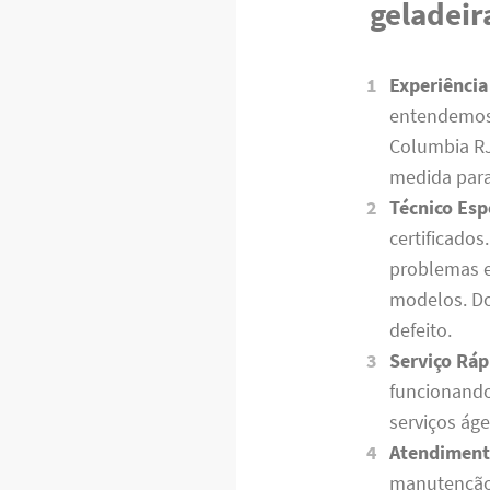
geladei
Experiência
entendemos 
Columbia R
medida para
Técnico Esp
certificados
problemas em
modelos. Do
defeito.
Serviço Ráp
funcionand
serviços áge
Atendiment
manutenção 