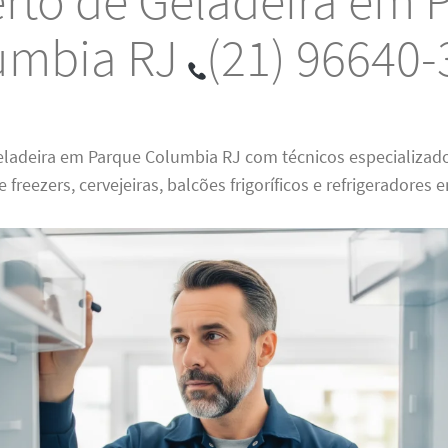
rto de Geladeira em 
umbia RJ
(21) 96640
eladeira em Parque Columbia RJ com técnicos especializad
freezers, cervejeiras, balcões frigoríficos e refrigeradores e