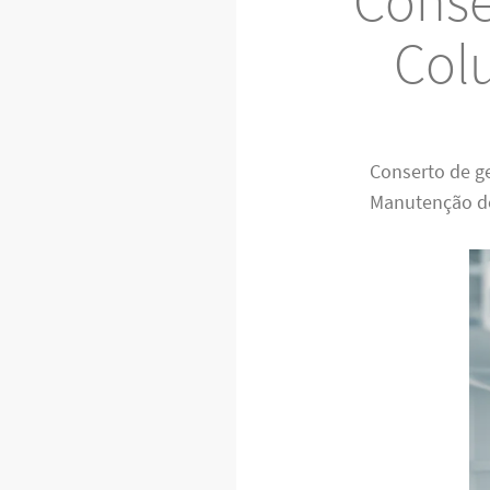
Conse
Col
Conserto de g
Manutenção de 