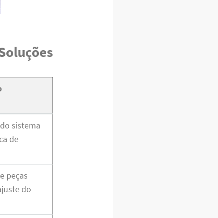
 Soluções
o
do sistema
oca de
de peças
ajuste do