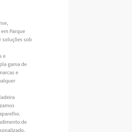
nse,
s em Parque
r soluções sob
s e
mpla gama de
 marcas e
ualquer
ladeira
rizamos
 aparelho.
endimento de
sonalizado,