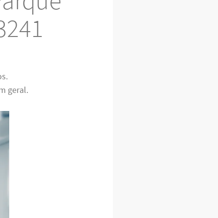
Parque
-3241
os.
m geral.