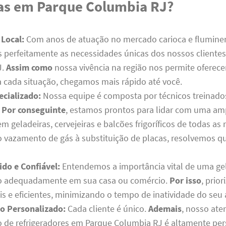
ras em Parque Columbia RJ?
 Local:
Com anos de atuação no mercado carioca e flumine
perfeitamente as necessidades únicas dos nossos cliente
J.
Assim como
nossa vivência na região nos permite oferece
 cada situação, chegamos mais rápido até você.
ecializado:
Nossa equipe é composta por técnicos treinado
.
Por conseguinte
, estamos prontos para lidar com uma a
 geladeiras, cervejeiras e balcões frigoríficos de todas as
 vazamento de gás à substituição de placas, resolvemos q
ido e Confiável:
Entendemos a importância vital de uma ge
o adequadamente em sua casa ou comércio.
Por isso
, prio
is e eficientes, minimizando o tempo de inatividade do seu
o Personalizado:
Cada cliente é único.
Ademais
, nosso at
de refrigeradores em Parque Columbia RJ é altamente per