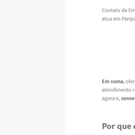
Contato da E
atua em Parqu
Em suma
, of
atendimento rá
agora e,
cons
Por que 