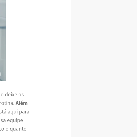
o deixe os
rotina.
Além
stá aqui para
ssa equipe
ico o quanto