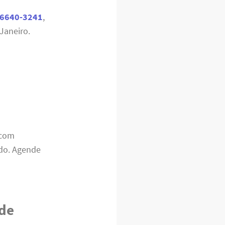
96640-3241
,
Janeiro.
 com
ado. Agende
 de