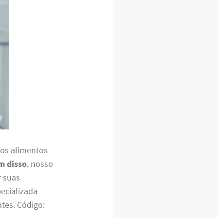
 os alimentos
m disso
, nosso
r suas
ecializada
tes. Código: