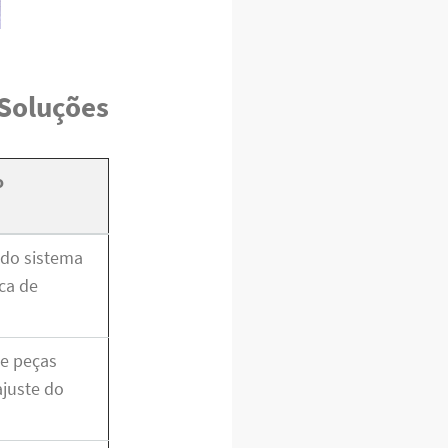
 Soluções
o
do sistema
oca de
de peças
ajuste do