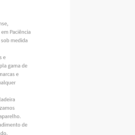
nse,
 em Paciência
s sob medida
s e
mpla gama de
 marcas e
ualquer
ladeira
rizamos
 aparelho.
endimento de
ado,