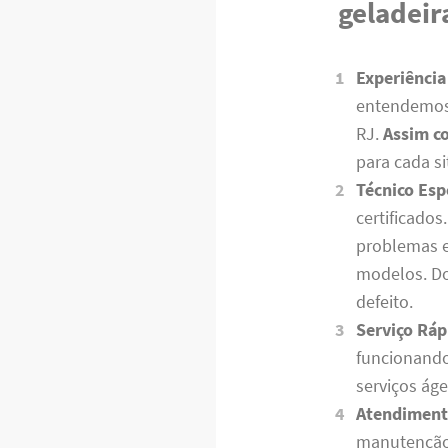
geladeir
Experiência
entendemos 
RJ.
Assim c
para cada s
Técnico Esp
certificados
problemas em
modelos. Do
defeito.
Serviço Ráp
funcionand
serviços áge
Atendiment
manutenção 