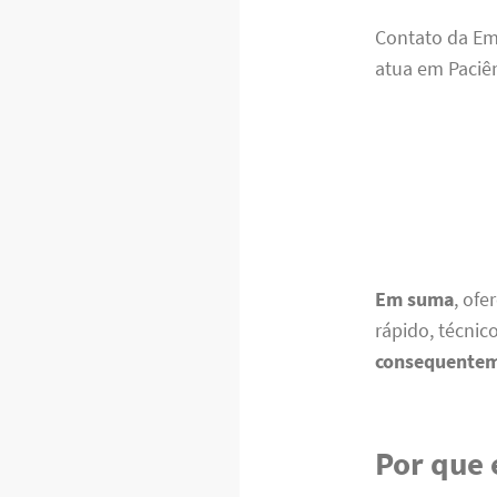
Contato da E
atua em Paciên
Em suma
, of
rápido, técnic
consequente
Por que 