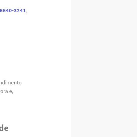
96640-3241
,
.
endimento
ora e,
 de