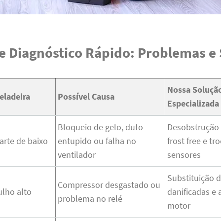
e Diagnóstico Rápido: Problemas e
Nossa Soluçã
eladeira
Possível Causa
Especializada
Bloqueio de gelo, duto
Desobstrução 
arte de baixo
entupido ou falha no
frost free e tr
ventilador
sensores
Substituição 
Compressor desgastado ou
ulho alto
danificadas e 
problema no relé
motor