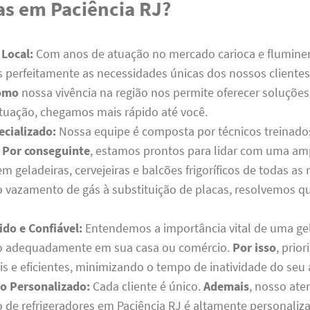
as em Paciência RJ?
 Local:
Com anos de atuação no mercado carioca e flumine
perfeitamente as necessidades únicas dos nossos clientes
omo
nossa vivência na região nos permite oferecer soluçõe
ituação, chegamos mais rápido até você.
ecializado:
Nossa equipe é composta por técnicos treinado
.
Por conseguinte
, estamos prontos para lidar com uma a
 geladeiras, cervejeiras e balcões frigoríficos de todas as
 vazamento de gás à substituição de placas, resolvemos q
ido e Confiável:
Entendemos a importância vital de uma ge
o adequadamente em sua casa ou comércio.
Por isso
, prio
is e eficientes, minimizando o tempo de inatividade do seu
o Personalizado:
Cada cliente é único.
Ademais
, nosso at
de refrigeradores em Paciência RJ é altamente personaliz