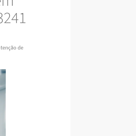
 em
3241
utenção de