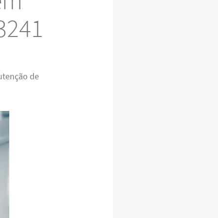
 em
-3241
utenção de