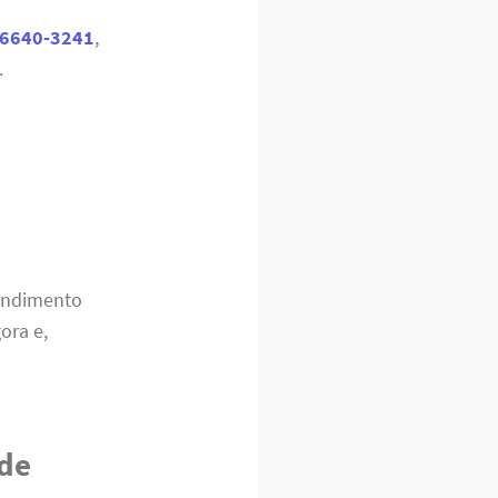
96640-3241
,
.
tendimento
ora e,
 de