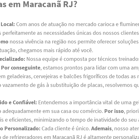
ras em Maracanã RJ?
 Local:
Com anos de atuação no mercado carioca e flumine
perfeitamente as necessidades únicas dos nossos cliente
omo
nossa vivência na região nos permite oferecer soluçõe
ituação, chegamos mais rápido até você.
ecializado:
Nossa equipe é composta por técnicos treinado
.
Por conseguinte
, estamos prontos para lidar com uma a
 geladeiras, cervejeiras e balcões frigoríficos de todas as
 vazamento de gás à substituição de placas, resolvemos q
ido e Confiável:
Entendemos a importância vital de uma ge
o adequadamente em sua casa ou comércio.
Por isso
, prio
is e eficientes, minimizando o tempo de inatividade do seu
o Personalizado:
Cada cliente é único.
Ademais
, nosso at
de refrigeradores em Maracanã RJ é altamente personaliz