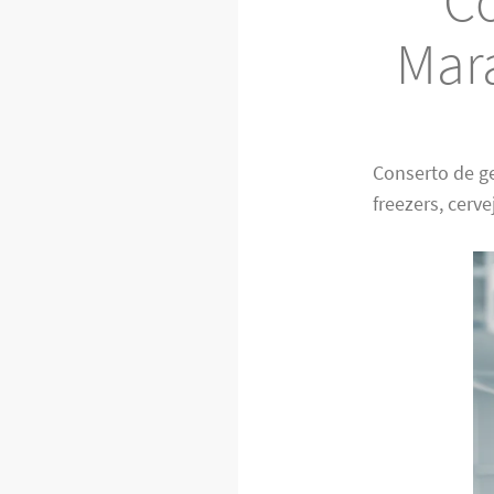
Co
Mar
Conserto de g
freezers, cerve