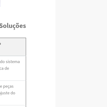
 Soluções
o
do sistema
oca de
de peças
ajuste do