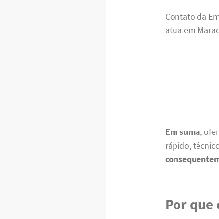
Contato da E
atua em Marac
Em suma
, of
rápido, técnic
consequente
Por que 