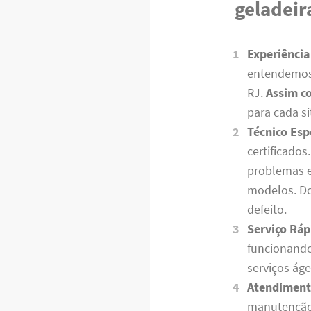
geladei
Experiência
entendemos 
RJ.
Assim c
para cada s
Técnico Esp
certificados
problemas em
modelos. Do
defeito.
Serviço Ráp
funcionand
serviços áge
Atendiment
manutenção 