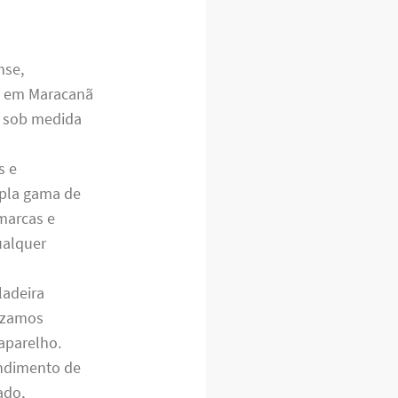
nse,
s em Maracanã
s sob medida
s e
mpla gama de
 marcas e
ualquer
ladeira
rizamos
 aparelho.
endimento de
ado,