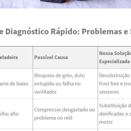
e Diagnóstico Rápido: Problemas e
Nossa Soluçã
eladeira
Possível Causa
Especializada
Bloqueio de gelo, duto
Desobstrução 
arte de baixo
entupido ou falha no
frost free e tr
ventilador
sensores
Substituição 
Compressor desgastado ou
ulho alto
danificadas e 
problema no relé
motor