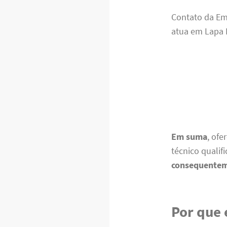
Contato da E
atua em Lapa 
Em suma
, of
técnico qualif
consequente
Por que 