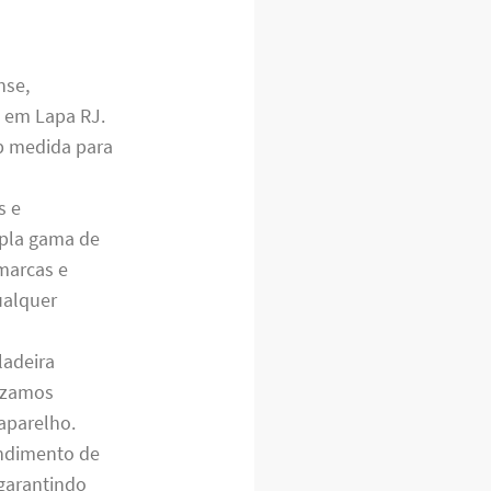
nse,
 em Lapa RJ.
ob medida para
s e
mpla gama de
 marcas e
ualquer
ladeira
rizamos
 aparelho.
endimento de
garantindo