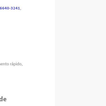
96640-3241
,
ento rápido,
 de