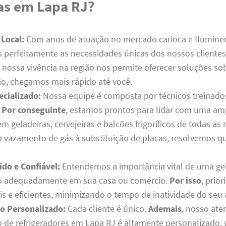
as em Lapa RJ?
 Local:
Com anos de atuação no mercado carioca e flumine
perfeitamente as necessidades únicas dos nossos clientes
o
nossa vivência na região nos permite oferecer soluções s
ão, chegamos mais rápido até você.
ecializado:
Nossa equipe é composta por técnicos treinado
.
Por conseguinte
, estamos prontos para lidar com uma a
 geladeiras, cervejeiras e balcões frigoríficos de todas as
 vazamento de gás à substituição de placas, resolvemos q
ido e Confiável:
Entendemos a importância vital de uma ge
o adequadamente em sua casa ou comércio.
Por isso
, prio
is e eficientes, minimizando o tempo de inatividade do seu
o Personalizado:
Cada cliente é único.
Ademais
, nosso at
de refrigeradores em Lapa RJ é altamente personalizado, 