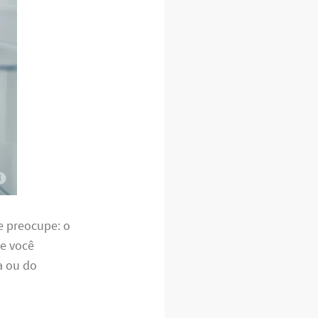
e preocupe: o
ue você
a ou do