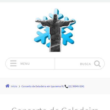
MENU
BUSCA
Pular para o conteúdo
Início
Conserto de Geladeira em Ipanema RJ
(21) 96640-3241