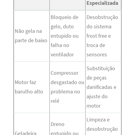
Especializada
Bloqueio de
Desobstrução
gelo, duto
do sistema
Não gela na
entupido ou
frost free e
parte de baixo
falha no
troca de
ventilador
sensores
Substituição
Compressor
de peças
Motor faz
desgastado ou
danificadas e
barulho alto
problema no
ajuste do
relé
motor
Limpeza e
Dreno
desobstrução
Geladeira
entupido ou