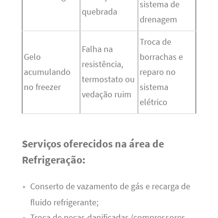
sistema de
quebrada
drenagem
Troca de
Falha na
Gelo
borrachas e
resistência,
acumulando
reparo no
termostato ou
no freezer
sistema
vedação ruim
elétrico
Serviços oferecidos na área de
Refrigeração:
Conserto de vazamento de gás e recarga de
fluido refrigerante;
Troca de peças danificadas (compressores,