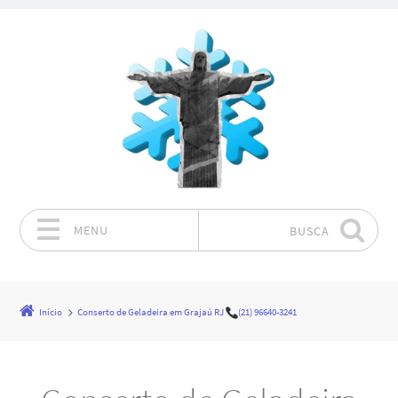
MENU
BUSCA
Pular para o conteúdo
Início
Conserto de Geladeira em Grajaú RJ
(21) 96640-3241