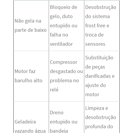
Bloqueio de
Desobstrução
gelo, duto
do sistema
Não gela na
entupido ou
frost free e
parte de baixo
falha no
troca de
ventilador
sensores
Substituição
Compressor
de peças
Motor faz
desgastado ou
danificadas e
barulho alto
problema no
ajuste do
relé
motor
Limpeza e
Dreno
desobstrução
Geladeira
entupido ou
profunda do
vazando água
bandeja