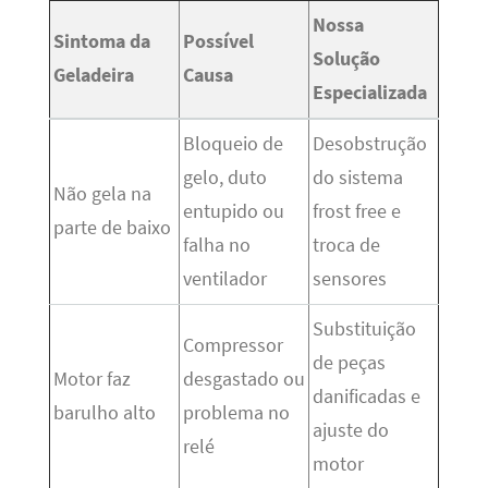
Nossa
Sintoma da
Possível
Solução
Geladeira
Causa
Especializada
Bloqueio de
Desobstrução
gelo, duto
do sistema
Não gela na
entupido ou
frost free e
parte de baixo
falha no
troca de
ventilador
sensores
Substituição
Compressor
de peças
Motor faz
desgastado ou
danificadas e
barulho alto
problema no
ajuste do
relé
motor