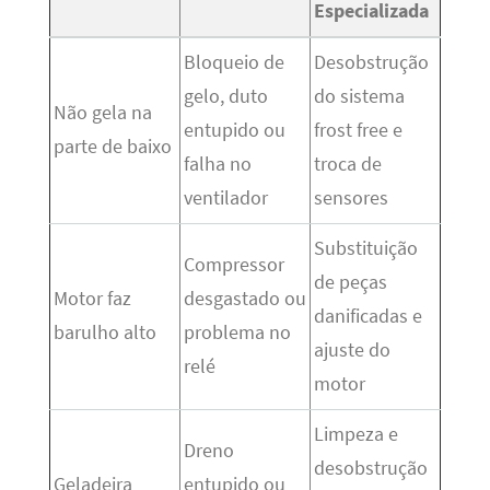
Especializada
Bloqueio de
Desobstrução
gelo, duto
do sistema
Não gela na
entupido ou
frost free e
parte de baixo
falha no
troca de
ventilador
sensores
Substituição
Compressor
de peças
Motor faz
desgastado ou
danificadas e
barulho alto
problema no
ajuste do
relé
motor
Limpeza e
Dreno
desobstrução
Geladeira
entupido ou