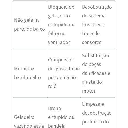
Bloqueio de
Desobstrução
gelo, duto
do sistema
Não gela na
entupido ou
frost free e
parte de baixo
falha no
troca de
ventilador
sensores
Substituição
Compressor
de peças
Motor faz
desgastado ou
danificadas e
barulho alto
problema no
ajuste do
relé
motor
Limpeza e
Dreno
desobstrução
Geladeira
entupido ou
profunda do
vazando água
bandeja