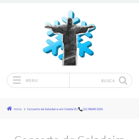
MENU
BUSCA
Pular para o conteúdo
Início
Conserto de Geladeira em Catete RJ
(21) 96640-3241