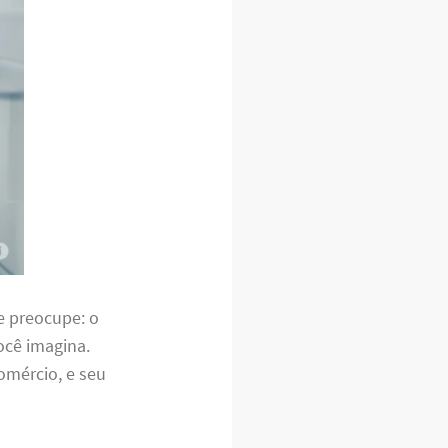
e preocupe: o
você imagina.
omércio, e seu