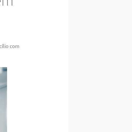
 em
cílio com