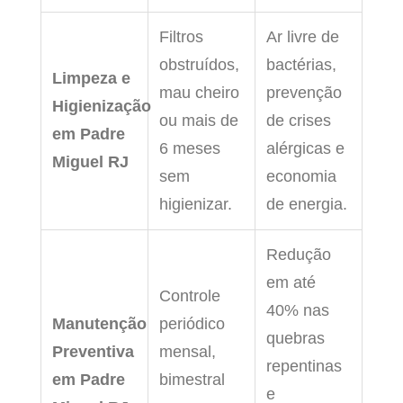
Filtros
Ar livre de
obstruídos,
bactérias,
Limpeza e
mau cheiro
prevenção
Higienização
ou mais de
de crises
em Padre
6 meses
alérgicas e
Miguel RJ
sem
economia
higienizar.
de energia.
Redução
em até
Controle
40% nas
Manutenção
periódico
quebras
Preventiva
mensal,
repentinas
em Padre
bimestral
e