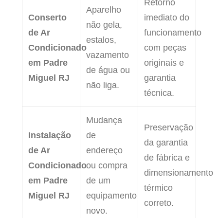
Retorno
Aparelho
Conserto
imediato do
não gela,
de Ar
funcionamento
estalos,
Condicionado
com peças
vazamento
em Padre
originais e
de água ou
Miguel RJ
garantia
não liga.
técnica.
Mudança
Preservação
Instalação
de
da garantia
de Ar
endereço
de fábrica e
Condicionado
ou compra
dimensionamento
em Padre
de um
térmico
Miguel RJ
equipamento
correto.
novo.